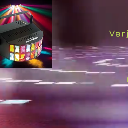
Ver
When D
POP &
Een DANC
Professi
uiteenl
Disco - 