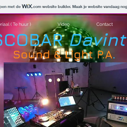
orpen met de
.com
website builder. Maak je website vandaag nog
iaal ( Te huur )
Video
Contact
SCOBAR
Davin
Sound & Light P.A
.