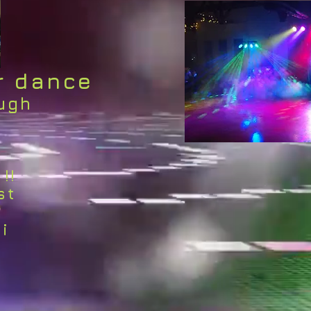
er dance
ugh
!!
st
bi