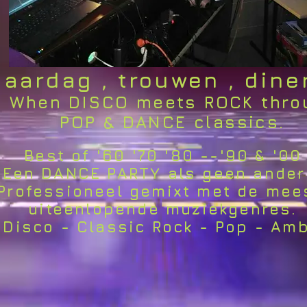
jaardag , trouwen , din
ISCO meets ROCK thro
 DANCE classics.
Best of '60 '70 '80 --'90 & '00
E PARTY als geen ander 
oneel gemixt met de mee
opende muziekgenres.
Classic Rock - Pop - Am